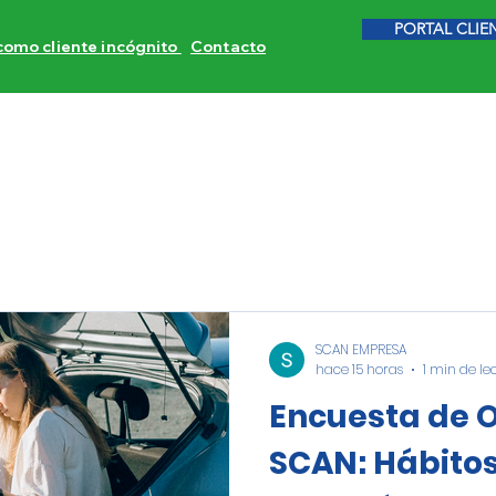
PORTAL CLIE
 como cliente incógnito
Contacto
ITORES DE COMPETENCIA
CALIDAD DE SERVICIO
INVE
SCAN EMPRESA
hace 15 horas
1 min de le
Encuesta de O
SCAN: Hábito