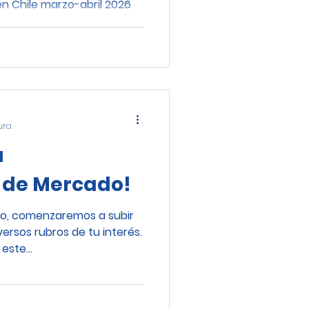
n Chile marzo-abril 2026
ura
a
n de Mercado!
lo, comenzaremos a subir
versos rubros de tu interés.
este...