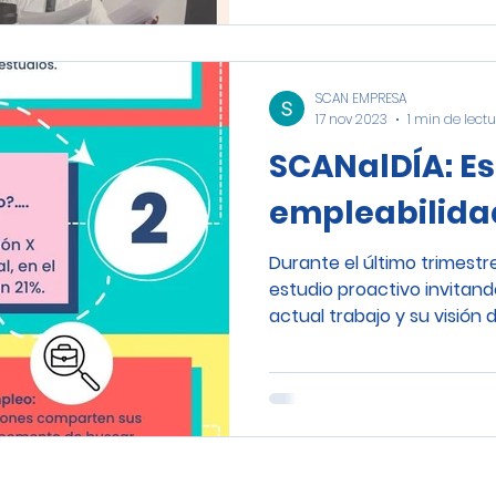
SCAN EMPRESA
17 nov 2023
1 min de lect
SCANalDÍA: Es
empleabilida
Durante el último trimestr
estudio proactivo invitan
actual trabajo y su visión de