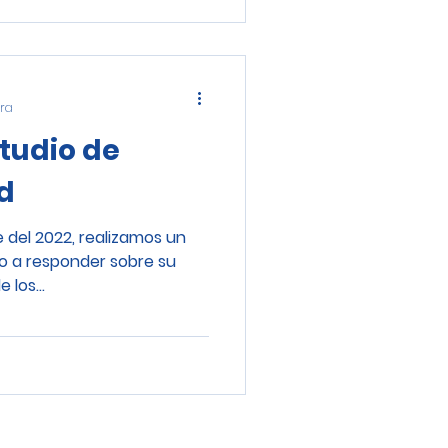
ura
tudio de
d
e del 2022, realizamos un
do a responder sobre su
 los...