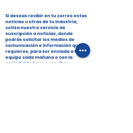
Si deseas recibir en tu correo estas 
noticias u otras de tu industria, 
cotiza nuestro servicio de 
suscripción a noticias, donde 
podrás solicitar los medios de 
comunicación e información que 
requieres, para ser enviada a ti y tu 
equipo cada mañana o con la 
periodicidad que necesites.
SCAN - Noticias diarias de empresas y 
finanzas - Investigación de mercado - 
Benchmarking de competidores - Calidad 
de servicio - Experiencia de clientes - 
Inteligencia de mercado -Focus Group - 
Encuestas - Cliente Incógnito
Noticias