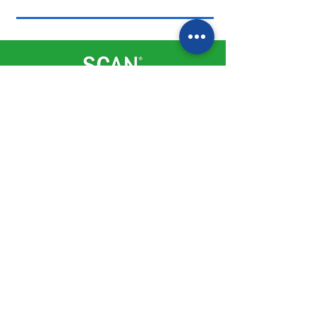
Somos tu solución para conocer de
cerca la experiencia real de tus
clientes, lo que piensan tus
colaboradores y las estrategias
comerciales de tus competidores.
Acerca de SCAN
Home
Sobre nosotros
Artículos y Noticias
Nuestros servicios
SCAN Competencia