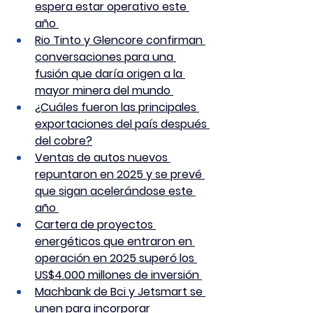
espera estar operativo este 
año 
Rio Tinto y Glencore confirman 
conversaciones para una 
fusión que daría origen a la 
mayor minera del mundo 
¿Cuáles fueron las principales 
exportaciones del país después 
del cobre?
Ventas de autos nuevos 
repuntaron en 2025 y se prevé 
que sigan acelerándose este 
año 
Cartera de proyectos 
energéticos que entraron en 
operación en 2025 superó los 
US$4.000 millones de inversión 
Machbank de Bci y Jetsmart se 
unen para incorporar 