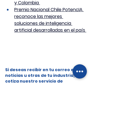
y Colombia 
Premio Nacional Chile PotencIA 
reconoce las mejores 
soluciones de inteligencia 
artificial desarrolladas en el país 
Si deseas recibir en tu correo estas 
noticias u otras de tu industria, 
cotiza nuestro servicio de 
suscripción a noticias, donde 
podrás solicitar los medios de 
comunicación e información que 
requieres, para ser enviada a ti y tu 
e
En 2025 ingresaron más de 7 
millones de teléfonos a Chile y 
estas son las marcas que dominan 