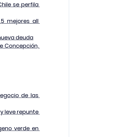
le se perfila 
5 mejores all 
 nueva deuda
e Concepción, 
egocio de las 
y leve repunte 
geno verde en 