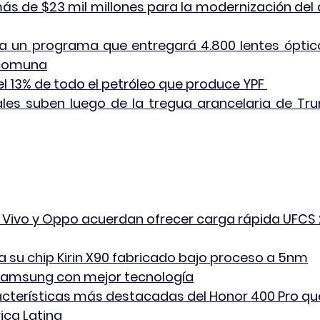
ás de $23 mil millones para la modernización del
za un programa que entregará 4.800 lentes óptico
 comuna
l 13% de todo el petróleo que produce YPF 
les suben luego de la tregua arancelaria de Tru
 Vivo y Oppo acuerdan ofrecer carga rápida UFCS 2
 su chip Kirin X90 fabricado bajo proceso a 5nm
 Samsung con mejor tecnología
acterísticas más destacadas del Honor 400 Pro qu
ica Latina