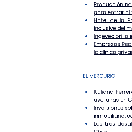
Producción nac
para entrar a
Hotel de la P
inclusive del 
Ingevec brilla
Empresas RedS
la clínica pri
EL MERCURIO
Italiana Ferr
avellanas en C
Inversiones sob
inmobiliario: 
Los tres desaf
Chile