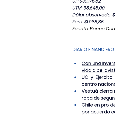
UF: $39.176,82
UTM: 68.648,00
Dólar observado: $
Euro: $1.068,86
Fuente: Banco Cen
DIARIO FINANCIERO
Con una invers
vida a bellavis
UC y Ejercito
centro nacion
Vestuá cierra
ropa de segu
Chile en pro d
por acuerdo c