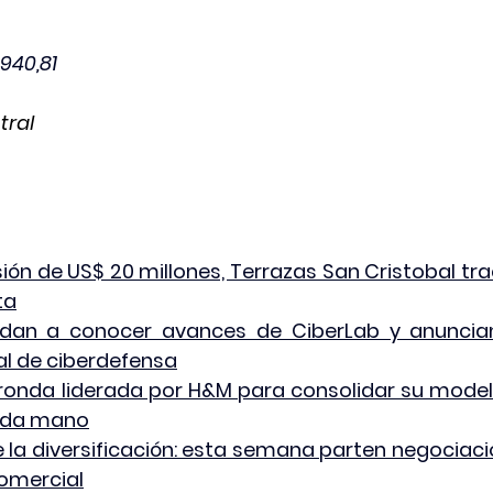
940,81
tral
ión de US$ 20 millones, Terrazas San Cristobal tra
ta
 dan a conocer avances de CiberLab y anuncian
al de ciberdefensa
 ronda liderada por H&M para consolidar su model
nda mano
e la diversificación: esta semana parten negociaci
omercial