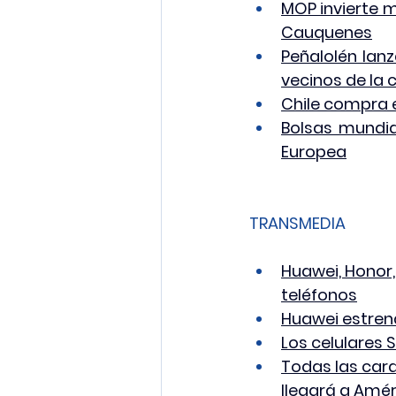
MOP invierte m
Cauquenes
Peñalolén lan
vecinos de la
Chile compra e
Bolsas mundia
Europea
TRANSMEDIA
Huawei, Honor,
teléfonos
Huawei estrena
Los celulares
Todas las car
llegará a Amér