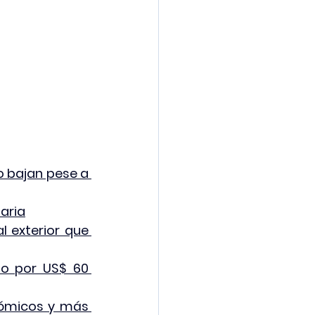
o bajan pese a 
laria
 exterior que 
o por US$ 60 
ómicos y más 