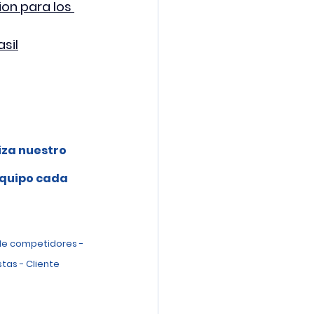
on para los 
sil
iza nuestro 
 
equipo cada 
de competidores - 
tas - Cliente 