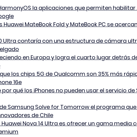
HarmonyOS la aplicaciones que permiten habilitar 
oogle
s Huawei MateBook Fold y MateBook PC se acercan 
 Ultra contaría con una estructura de cámara ultr
delgado
eciendo en Europa y logra el cuarto lugar detrás 
e
a que los chips 5G de Qualcomm son 35% más rápid
Phone 16e
 por qué los iPhones no pueden usar el servicio de S
 de Samsung Solve for Tomorrow el programa que 
nnovadores de Chile
l Huawei Nova 14 Ultra es ofrecer un gama media 
remium