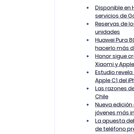
Disponible en 
servicios de G
Reservas de lo
unidades
Huawei Pura 80
hacerlo más 
Honor sigue cr
Xiaomi y Appl
Estudio revel
Apple C1 del i
Las razones de
Chile
Nueva edición
jóvenes más i
La apuesta de
de teléfono p