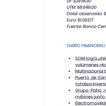
UF: $39.181,87
UTM: 68.648,00
Dólar observado: $
Euro: $1.063,17
Fuente: Banco Cen
DIARIO FINANCIERO
SQM logra utili
volúmenes ré
Multinacional 
Puerto de San
totaliza inver
Grupo Patio r
millones junto
Electromovili