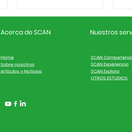
Acerca de SCAN
Nuestros serv
Home
SCAN Competenci
SCAN Experiencia
Sobre nosotros
Inteligencia de
Inte
Artículos y Noticias
SCAN Explora
mercado. Noticias de
mer
OTROS ESTUDIOS
empresas y finanzas del
emp
20 al 26 de julio de 2026
13 a