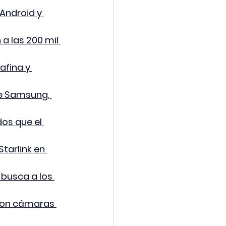
Android y 
a las 200 mil 
afina y 
de Samsung, 
os que el 
tarlink en 
busca a los 
con cámaras 