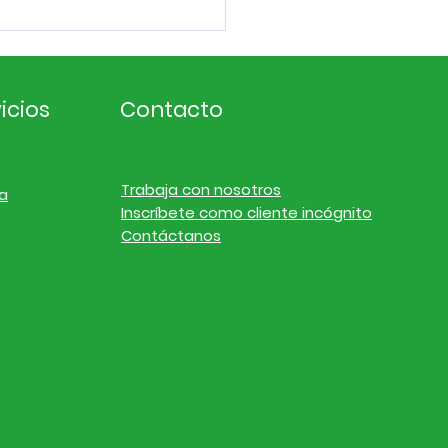
icios
Contacto
Trabaja con nosotros
a
Inscríbete como cliente incógnito
ligencia de
Contáctanos
cado. Noticias de
resas y finanzas del
l 19 de julio de 2026