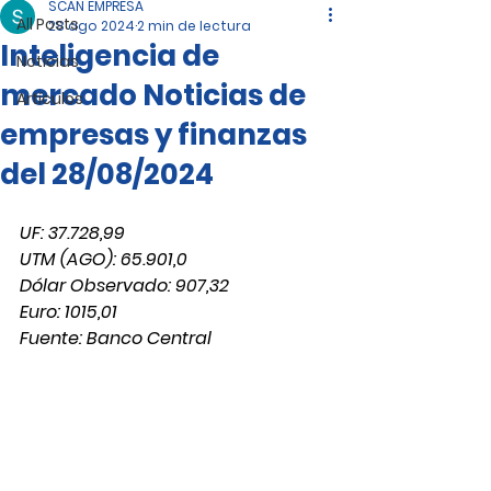
SCAN EMPRESA
All Posts
28 ago 2024
2 min de lectura
Inteligencia de
Noticias
mercado Noticias de
Artículos
empresas y finanzas
del 28/08/2024
UF: 37.728,99
UTM (AGO): 65.901,0
Dólar Observado: 907,32
Euro: 1015,01
Fuente: Banco Central