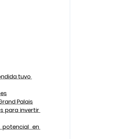
ondida tuvo 
nes
 Grand Palais
 para invertir 
otencial en 