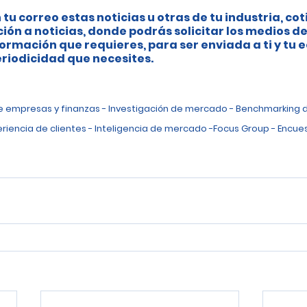
 tu correo estas noticias u otras de tu industria, cot
ción a noticias, donde podrás solicitar los medios de
ormación que requieres, para ser enviada a ti y tu 
riodicidad que necesites.
de empresas y finanzas - Investigación de mercado - Benchmarking 
eriencia de clientes - Inteligencia de mercado -Focus Group - Encues