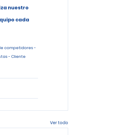
iza nuestro 
 
equipo cada 
de competidores - 
tas - Cliente 
Ver todo