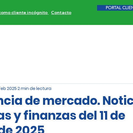
PORTAL CLIE
 como cliente incógnito
Contacto
ITORES DE COMPETENCIA
CALIDAD DE SERVICIO
INVE
 feb 2025
2 min de lectura
ncia de mercado. Noti
 y finanzas del 11 de
 de 2025