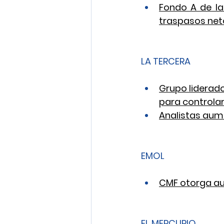
Fondo A de las
traspasos net
LA TERCERA
Grupo liderado
para controla
Analistas aum
EMOL
CMF otorga aut
EL MERCURIO