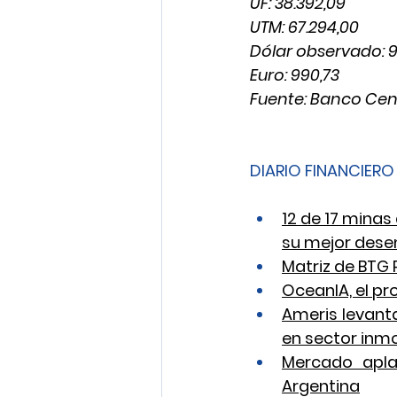
UF: 38.392,09
UTM: 67.294,00
Dólar observado: 9
Euro: 990,73
Fuente: Banco Cen
DIARIO FINANCIERO
12 de 17 mina
su mejor dese
Matriz de BTG 
OceanIA, el pro
Ameris levanta
en sector inmo
Mercado apla
Argentina