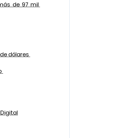
más de 97 mil 
de dólares 
o 
Digital