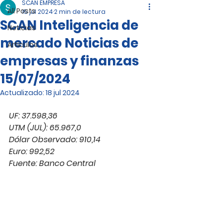
SCAN EMPRESA
All Posts
15 jul 2024
2 min de lectura
SCAN Inteligencia de
Noticias
mercado Noticias de
Artículos
empresas y finanzas
15/07/2024
Actualizado:
18 jul 2024
UF: 37.598,36
UTM (JUL): 65.967,0
Dólar Observado: 910,14
Euro: 992,52
Fuente: Banco Central