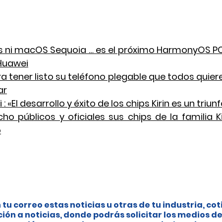
 ni macOS Sequoia … es el próximo HarmonyOS PC 
 Huawei
 tener listo su teléfono plegable que todos quiere
ar
 «El desarrollo y éxito de los chips Kirin es un triu
o públicos y oficiales sus chips de la familia Ki
o
 tu correo estas noticias u otras de tu industria, cot
ción a noticias, donde podrás solicitar los medios de