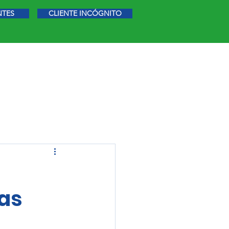
NTES
CLIENTE INCÓGNITO
STIGACIÓN DE MERCADO
MÁS
o
zas