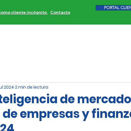
PORTAL CLIE
 como cliente incógnito
Contacto
ITORES DE COMPETENCIA
CALIDAD DE SERVICIO
INVE
jul 2024
2 min de lectura
teligencia de mercad
s de empresas y finan
024