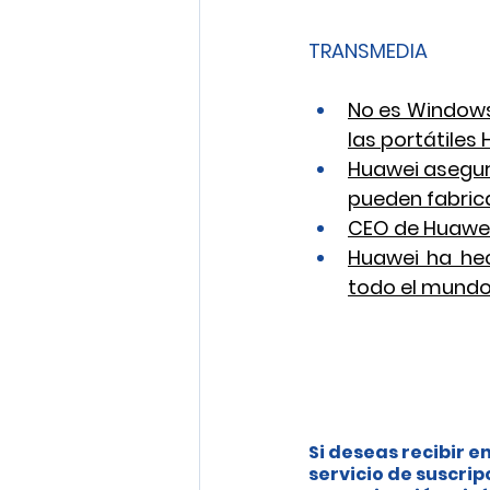
TRANSMEDIA
No es Windows
las portátiles
Huawei asegura
pueden fabric
CEO de Huawei :
Huawei ha hech
todo el mund
Si deseas recibir en
servicio de suscrip