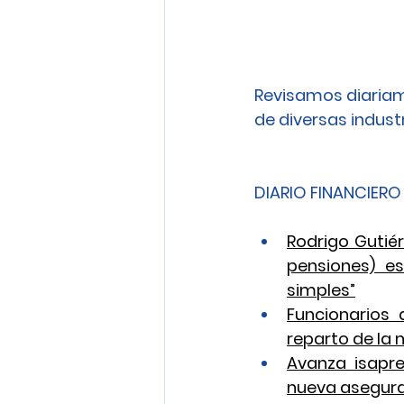
Revisamos diariam
de diversas industri
DIARIO FINANCIERO
Rodrigo Gutiér
pensiones) e
simples”
Funcionarios 
reparto de la
Avanza isapre
nueva asegur