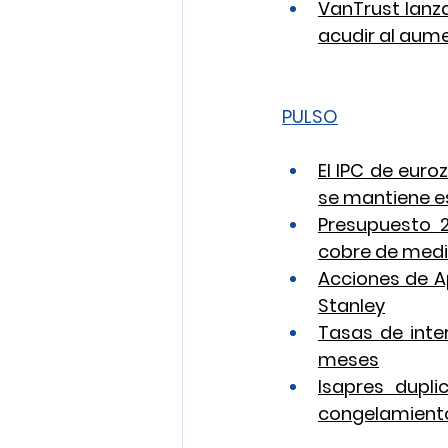
VanTrust lanza
acudir al aume
PULSO
El IPC de euroz
se mantiene e
Presupuesto 2
cobre de media
Acciones de A
Stanley
Tasas de inte
meses
Isapres dupl
congelamiento