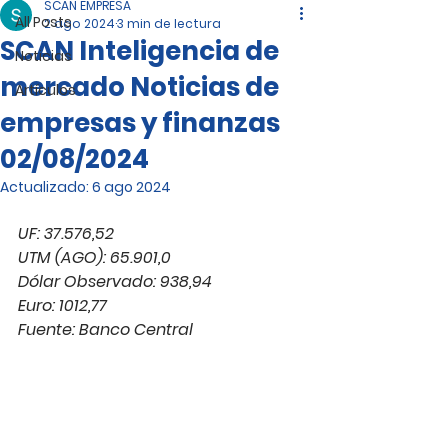
SCAN EMPRESA
All Posts
2 ago 2024
3 min de lectura
SCAN Inteligencia de
Noticias
mercado Noticias de
Artículos
empresas y finanzas
02/08/2024
Actualizado:
6 ago 2024
UF: 37.576,52
UTM (AGO): 65.901,0
Dólar Observado: 938,94
Euro: 1012,77
Fuente: Banco Central