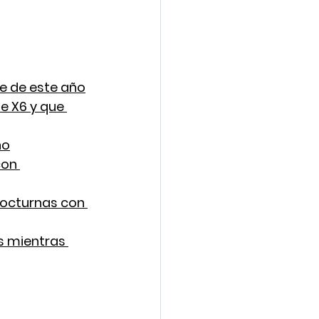
re de este año
e X6 y que 
ño
con 
octurnas con 
s mientras 