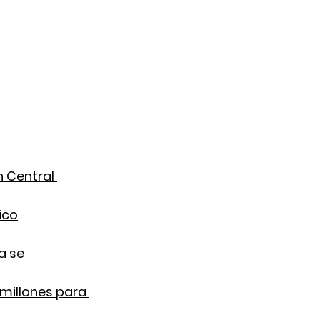
 Central 
ico
a se 
millones para 