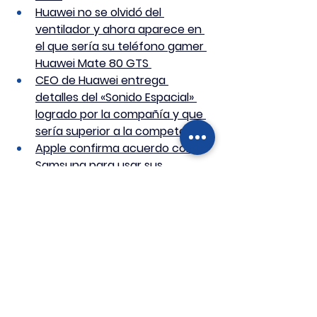
Huawei no se olvidó del 
ventilador y ahora aparece en 
el que sería su teléfono gamer 
Huawei Mate 80 GTS 
CEO de Huawei entrega 
detalles del «Sonido Espacial» 
logrado por la compañía y que 
sería superior a la competencia 
Apple confirma acuerdo con 
Samsung para usar sus 
sensores para los próximos 
iPhones 18 y serán fabricados 
en EE.UU 
Si deseas recibir en tu correo estas 