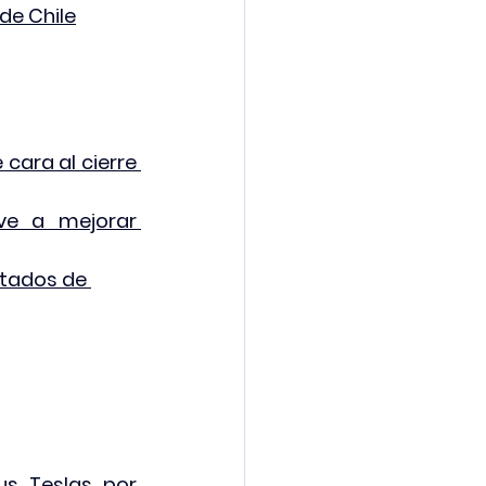
de Chile
ara al cierre 
ve a mejorar 
ltados de 
s Teslas por 