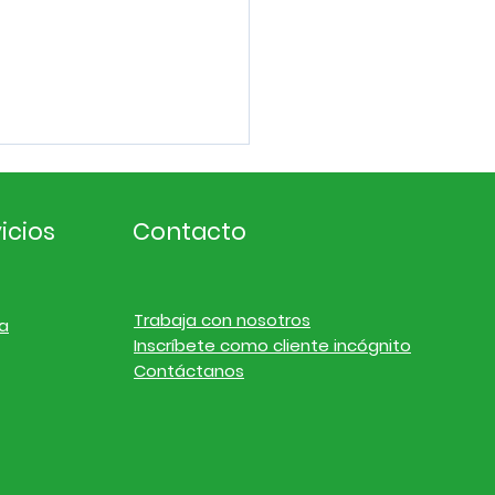
icios
Contacto
Trabaja con nosotros
a
Inscríbete como cliente incógnito
ligencia de
Contáctanos
cado. Noticias de
resas y finanzas del
l 19 de julio de 2026