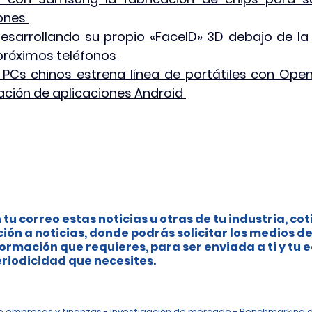
ones 
esarrollando su propio «FaceID» 3D debajo de la 
próximos teléfonos 
 PCs chinos estrena línea de portátiles con Op
ación de aplicaciones Android 
 tu correo estas noticias u otras de tu industria, cot
ción a noticias, donde podrás solicitar los medios de
ormación que requieres, para ser enviada a ti y tu 
riodicidad que necesites.
de empresas y finanzas - Investigación de mercado - Benchmarking 