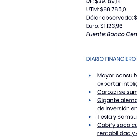
U
F: $39.189,14
UTM: $68.785,0
Dólar observado: 
Euro: $1.123,96
Fuente: Banco Cen
DIARIO FINANCIERO
Mayor consult
exportar inteli
Carozzi se su
Gigante alema
de inversión en
Tesla y Samsun
Cabify saca cu
rentabilidad y