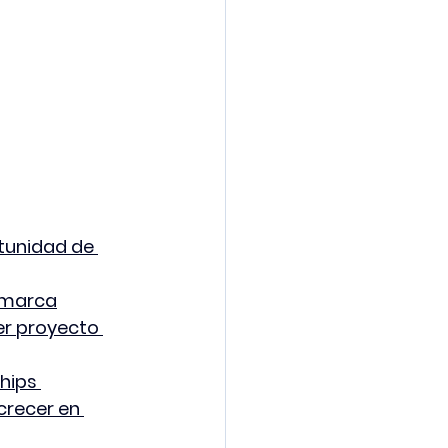
tunidad de 
a marca
r proyecto 
hips 
crecer en 