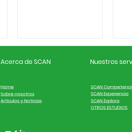
Acerca de SCAN
Nuestros serv
Home
SCAN Competenci
SCAN Experiencia
Sobre nosotros
Inteligencia de
Inte
Artículos y Noticias
SCAN Explora
mercado. Noticias de
mer
OTROS ESTUDIOS
empresas y finanzas del
emp
20 al 26 de julio de 2026
13 a