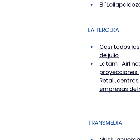
El "Lollapaloo
LA TERCERA
Casi todos los
de julio
Latam Airlin
proyecciones 
Retail, centro
empresas del 
TRANSMEDIA
Musk acuerda