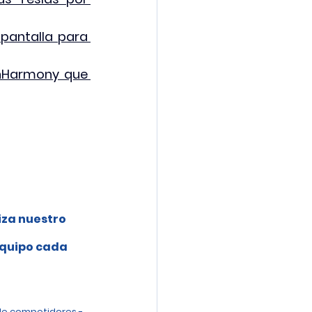
pantalla para 
enHarmony que 
iza nuestro 
 
equipo cada 
de competidores - 