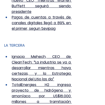
nuevo CEO, mientras Warren 
Buffett seguirá siendo 
presidente
Pagos de cuentas a través de 
canales digitales llegó a 89% en 
el primer, segun Sevipag
LA TERCERA
Ignacio Mehech, CEO de 
CleanTech: “La industria se va a 
desarrollar mientras haya 
certezas, y la Estrategia 
Nacional del Litio las da”
TotalEnergies H2 ingresa 
proyecto de hidrógeno y 
amoníaco por US$16.000 
millones a tramitación 