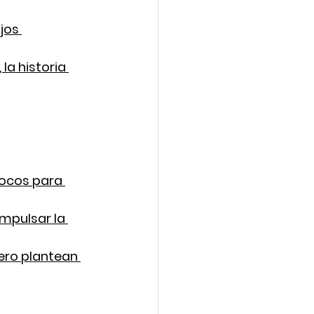
jos 
la historia 
focos para 
mpulsar la 
ero plantean 