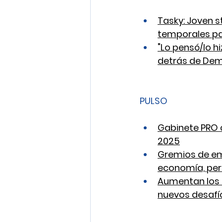
Tasky: Joven s
temporales par
"Lo pensó/lo hi
detrás de Dema
PULSO
Gabinete PRO c
2025
Gremios de em
economía, per
Aumentan los 
nuevos desafío