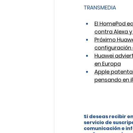
TRANSMEDIA
El HomePod eq
contra Alexa 
Próximo Huawei
configuración
Huawei adviert
en Europa
Apple patenta 
pensando en i
Si deseas recibir en
servicio de suscrip
comunicación e inf