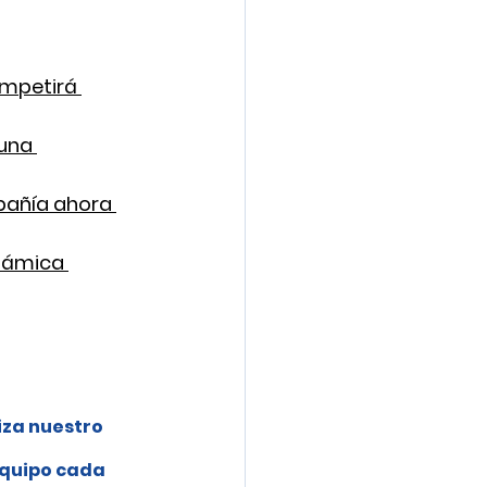
ompetirá 
una 
pañía ahora 
námica 
iza nuestro 
 
equipo cada 