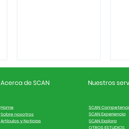
Acerca de SCAN
Nuestros serv
Home
SCAN Competenci
SCAN Experiencia
Sobre nosotros
Inteligencia de
Inte
Artículos y Noticias
SCAN Explora
mercado. Noticias de
mer
OTROS ESTUDIOS