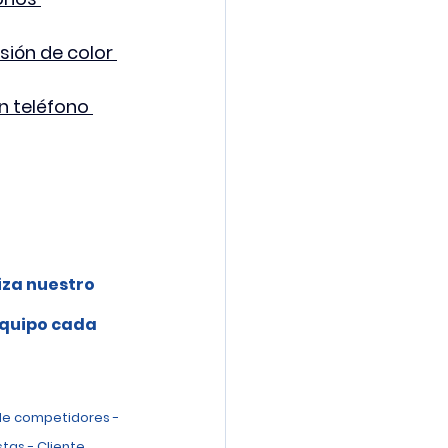
ión de color 
n teléfono 
iza nuestro 
 
equipo cada 
de competidores - 
tas - Cliente 