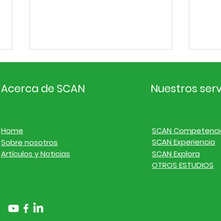
Acerca de SCAN
Nuestros serv
Home
SCAN Competenci
SCAN Experiencia
Sobre nosotros
Inteligencia de
Inte
Artículos y Noticias
SCAN Explora
mercado. Noticias de
mer
OTROS ESTUDIOS
empresas y finanzas del
emp
20 al 26 de julio de 2026
13 a