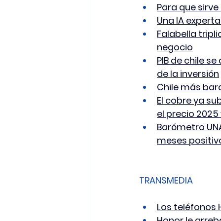
Para que sirve 
Una IA experta
Falabella trip
negocio
PIB de chile s
de la inversión
Chile más bara
El cobre ya su
el precio 2025
Barómetro UNAB
meses positiv
TRANSMEDIA
Los teléfonos 
Honor le arreb