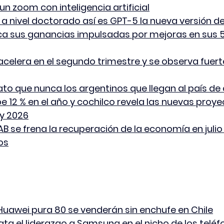
un zoom con inteligencia artificial
 a nivel doctorado así es GPT-5 la nueva versión 
lica sus ganancias impulsadas por mejoras en sus 
e acelera en el segundo trimestre y se observa fuer
to que nunca los argentinos que llegan al país d
be 12 % en el año y cochilco revela las nuevas proy
 y 2026
 se frena la recuperación de la economía en julio 
os
Huawei pura 80 se venderán sin enchufe en Chile
ata el liderazgo a Samsung en el nicho de los teléf