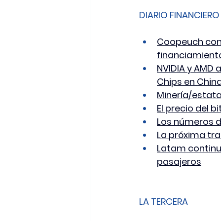
DIARIO FINANCIERO
Coopeuch conc
financiamient
NVIDIA y AMD a
Chips en Chin
Minería/estata
El precio del b
Los números d
La próxima tra
Latam continua
pasajeros
LA TERCERA