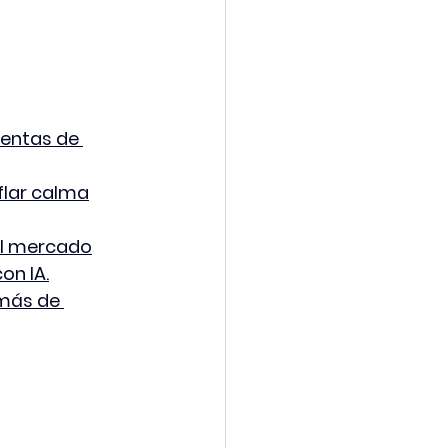
ventas de 
flar calma
el mercado
on IA.
 más de 