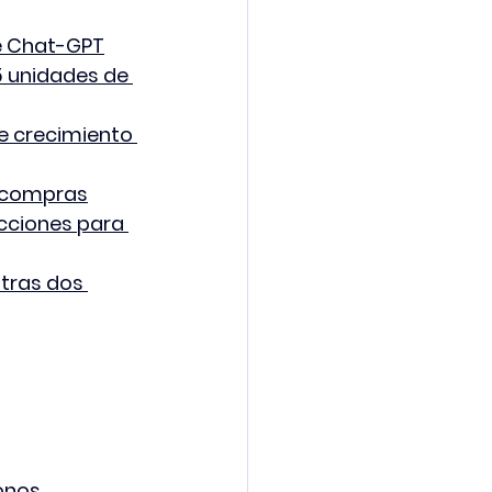
de Chat-GPT
5 unidades de 
te crecimiento 
e compras
ecciones para 
tras dos 
onos 