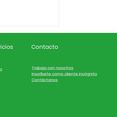
icios
Contacto
Trabaja con nosotros
a
Inscríbete como cliente incógnito
ligencia de
Contáctanos
cado. Noticias de
resas y finanzas del
l 19 de julio de 2026