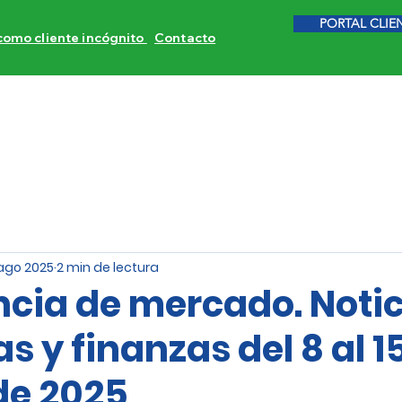
PORTAL CLIE
 como cliente incógnito
Contacto
ITORES DE COMPETENCIA
CALIDAD DE SERVICIO
INVE
 ago 2025
2 min de lectura
ncia de mercado. Noti
 y finanzas del 8 al 1
de 2025