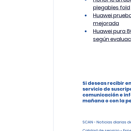
plegables fold
Huawei prueba 
mejorada
Huawei pura 80
según evaluac
Si deseas recibir en
servicio de suscrip
comunicación e inf
mañana o con la pe
SCAN - Noticias diarias 
Calidad de servicio - Exp