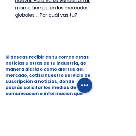
nuevos Pura 90 se venderían al 
mismo tiempo en los mercados 
globales … Por cuál vas tu? 
Si deseas recibir en tu correo estas 
noticias u otras de tu industria, de 
manera diaria o como alertas del 
mercado, cotiza nuestro servicio de 
suscripción a noticias, donde 
podrás solicitar los medios de 
comunicación e información que 
requieres, para ser enviada a ti y tu 
equipo cada mañana o con la 
periodicidad que necesites.
SCAN - Noticias diarias de empresas y 