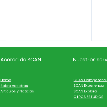
Acerca de SCAN
Nuestros serv
Home
SCAN Competenci
SCAN Experiencia
Sobre nosotros
Inteligencia de
Inte
Artículos y Noticias
SCAN Explora
mercado. Noticias de
mer
OTROS ESTUDIOS
empresas y finanzas del
emp