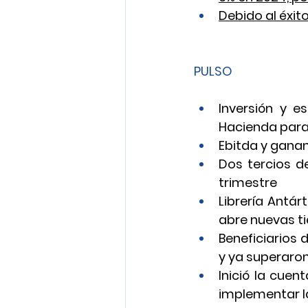
Debido al éxit
PULSO
Inversión y es
Hacienda para
Ebitda y ganan
Dos tercios d
trimestre
Librería Antár
abre nuevas t
Beneficiarios 
y ya superaron
Inició la cuen
implementar la