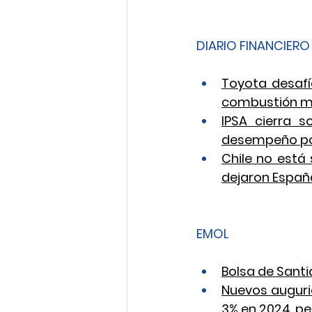
DIARIO FINANCIERO
Toyota desafí
combustión m
IPSA cierra s
desempeño por
Chile no está 
dejaron España
EMOL
Bolsa de Santi
Nuevos augurio
3% en 2024, pe