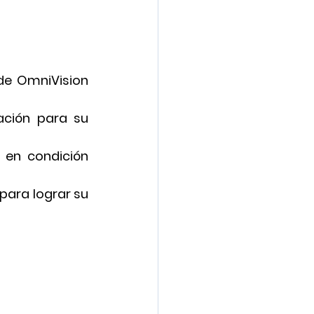
e OmniVision 
ción para su 
n en condición 
para lograr su 