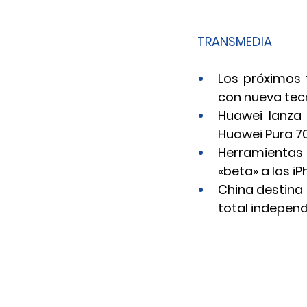
TRANSMEDIA
Los próximos 
con nueva tec
Huawei lanza 
Huawei Pura 70
Herramientas d
«beta» a los i
China destina 
total indepen