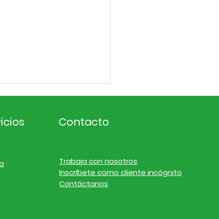
icios
Contacto
Trabaja con nosotros
a
Inscríbete como cliente incógnito
ligencia de
Contáctanos
cado. Noticias de
resas y finanzas del