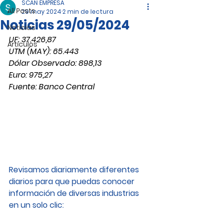
SCAN EMPRESA
All Posts
29 may 2024
2 min de lectura
Noticias 29/05/2024
Noticias
UF: 37.426,87
Artículos
UTM (MAY): 65.443
Dólar Observado: 898,13
Euro: 975,27
Fuente: Banco Central
Revisamos diariamente diferentes 
diarios para que puedas conocer 
información de diversas industrias 
en un solo clic: 