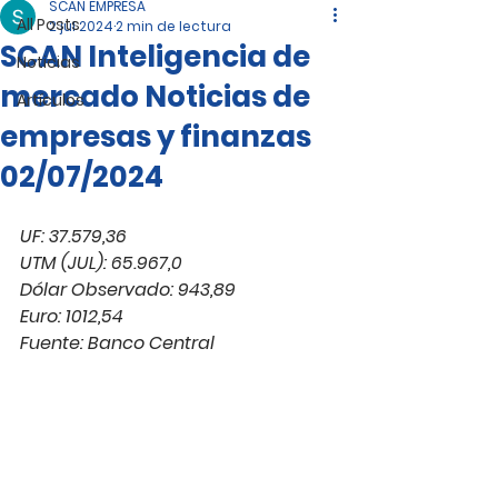
SCAN EMPRESA
All Posts
2 jul 2024
2 min de lectura
SCAN Inteligencia de
Noticias
mercado Noticias de
Artículos
empresas y finanzas
02/07/2024
UF: 37.579,36
UTM (JUL): 65.967,0
Dólar Observado: 943,89
Euro: 1012,54
Fuente: Banco Central