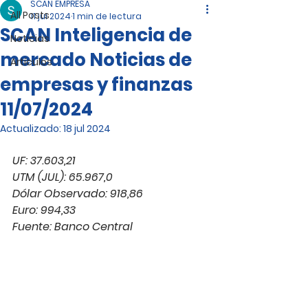
SCAN EMPRESA
All Posts
11 jul 2024
1 min de lectura
SCAN Inteligencia de
Noticias
mercado Noticias de
Artículos
empresas y finanzas
11/07/2024
Actualizado:
18 jul 2024
UF: 37.603,21
UTM (JUL): 65.967,0
Dólar Observado: 918,86
Euro: 994,33
Fuente: Banco Central