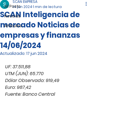
SCAN EMPRESA
All Posts
14 jun 2024
1 min de lectura
SCAN Inteligencia de
Noticias
mercado Noticias de
Artículos
empresas y finanzas
14/06/2024
Actualizado:
17 jun 2024
UF: 37.511,88
UTM (JUN): 65.770
Dólar Observado: 919,49
Euro: 987,42
Fuente: Banco Central