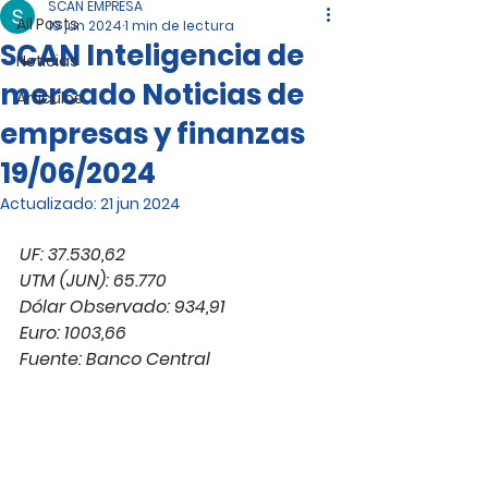
SCAN EMPRESA
All Posts
19 jun 2024
1 min de lectura
SCAN Inteligencia de
Noticias
mercado Noticias de
Artículos
empresas y finanzas
19/06/2024
Actualizado:
21 jun 2024
UF: 37.530,62
UTM (JUN): 65.770
Dólar Observado: 934,91
Euro: 1003,66
Fuente: Banco Central