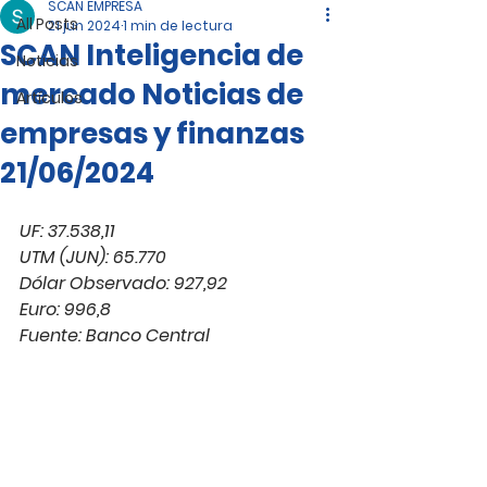
SCAN EMPRESA
All Posts
21 jun 2024
1 min de lectura
SCAN Inteligencia de
Noticias
mercado Noticias de
Artículos
empresas y finanzas
21/06/2024
UF: 37.538,11
UTM (JUN): 65.770
Dólar Observado: 927,92
Euro: 996,8
Fuente: Banco Central