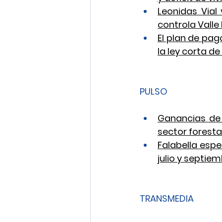
Leonidas Vial
controla Vall
El plan de pag
la ley corta de
PULSO
Ganancias de 
sector foresta
Falabella espe
julio y septie
TRANSMEDIA