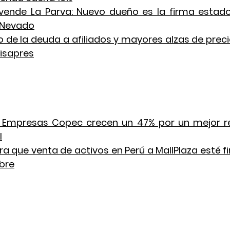
 vende La Parva: Nuevo dueño es la firma estad
e Nevado
o de la deuda a afiliados y mayores alzas de precio
 isapres
Empresas Copec crecen un 47% por un mejor res
l
ra que venta de activos en Perú a MallPlaza esté fi
mbre