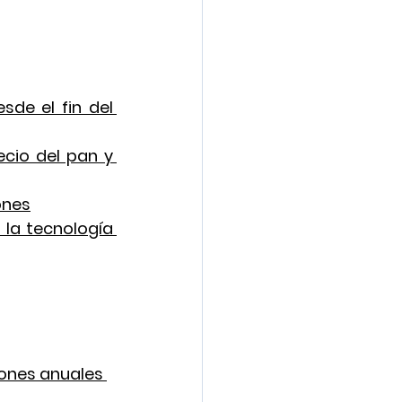
de el fin del 
ecio del pan y 
ones
la tecnología 
lones anuales 