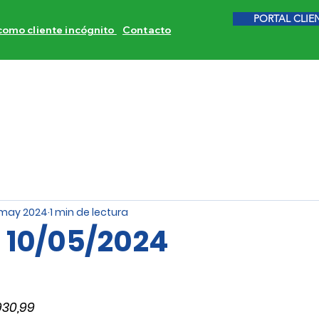
PORTAL CLIE
 como cliente incógnito
Contacto
ITORES DE COMPETENCIA
CALIDAD DE SERVICIO
INVE
 may 2024
1 min de lectura
s 10/05/2024
930,99