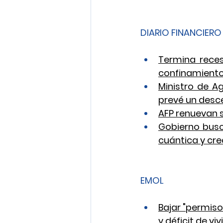
DIARIO FINANCIERO
Termina reces
confinamient
Ministro de Ag
prevé un desc
AFP renuevan s
Gobierno busca
cuántica y cr
EMOL 
Bajar "permiso
y déficit de vi