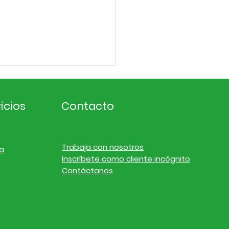
icios
Contacto
Trabaja con nosotros
a
Inscríbete como cliente incógnito
ligencia de
Contáctanos
cado. Noticias de
resas y finanzas del
l 19 de julio de 2026