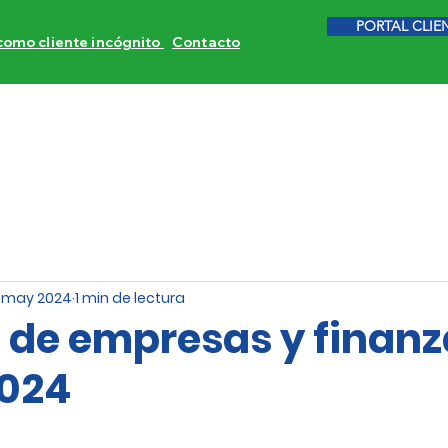
PORTAL CLIE
 como cliente incógnito
Contacto
ITORES DE COMPETENCIA
CALIDAD DE SERVICIO
INVE
 may 2024
1 min de lectura
s de empresas y finan
024