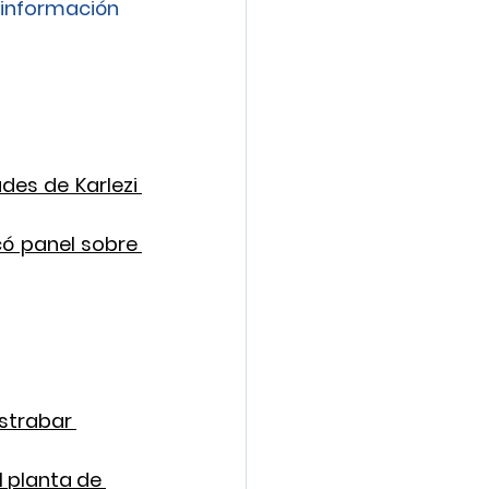
información 
es de Karlezi 
 panel sobre 
strabar 
 planta de 