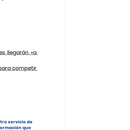
s llegarán «a 
para competir 
tro servicio de 
formación que 