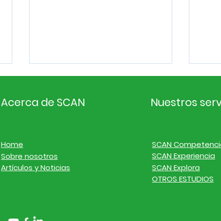
Acerca de SCAN
Nuestros serv
Home
SCAN Competenci
SCAN Experiencia
Sobre nosotros
Inteligencia de
Inte
Artículos y Noticias
SCAN Explora
mercado. Noticias de
mer
OTROS ESTUDIOS
empresas y finanzas del
emp
20 al 26 de julio de 2026
13 a